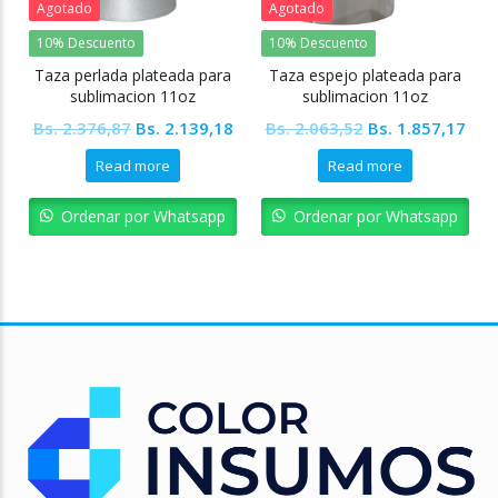
Agotado
Agotado
10% Descuento
10% Descuento
Taza perlada plateada para
Taza espejo plateada para
sublimacion 11oz
sublimacion 11oz
Colormake
Colormake
Original
Current
Original
Cur
Bs.
2.376,87
Bs.
2.139,18
Bs.
2.063,52
Bs.
1.857,17
price
price
price
pric
Read more
Read more
was:
is:
was:
is:
Bs. 2.376,87.
Bs. 2.139,18.
Bs. 2.063,52.
Bs. 
Ordenar por Whatsapp
Ordenar por Whatsapp