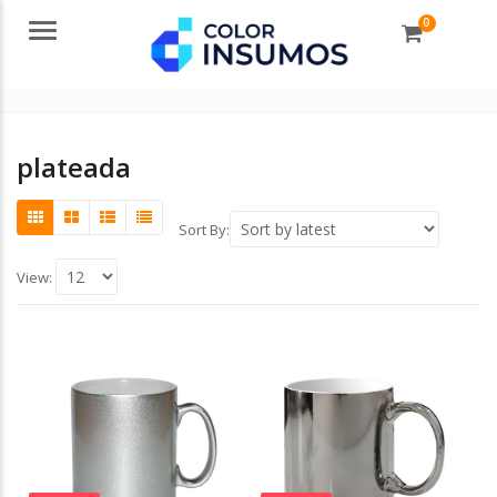
0
Menu
plateada
Sort By:
View: