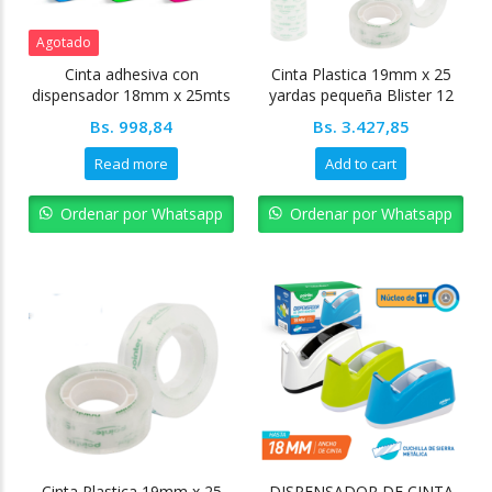
Agotado
Cinta adhesiva con
Cinta Plastica 19mm x 25
dispensador 18mm x 25mts
yardas pequeña Blister 12
Pointer
unidades Pointer
Bs.
998,84
Bs.
3.427,85
Read more
Add to cart
Ordenar por Whatsapp
Ordenar por Whatsapp
Cinta Plastica 19mm x 25
DISPENSADOR DE CINTA