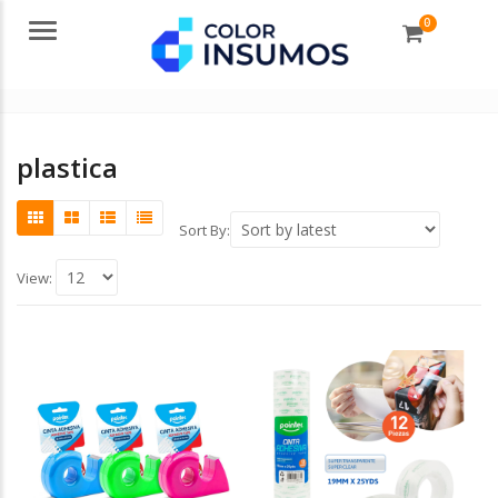
0
Menu
plastica
Sort By:
View: