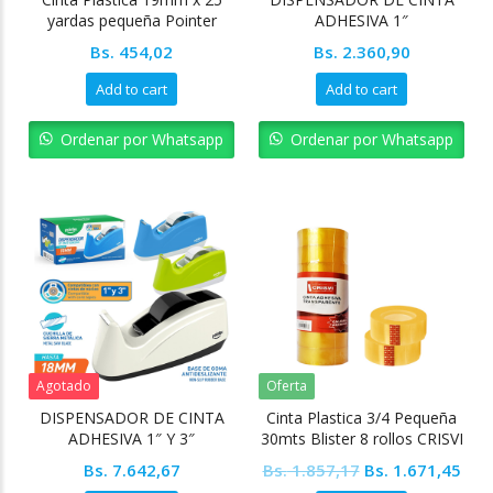
yardas pequeña Pointer
ADHESIVA 1″
Bs.
454,02
Bs.
2.360,90
Add to cart
Add to cart
Ordenar por Whatsapp
Ordenar por Whatsapp
Agotado
Oferta
DISPENSADOR DE CINTA
Cinta Plastica 3/4 Pequeña
ADHESIVA 1″ Y 3″
30mts Blister 8 rollos CRISVI
Original
Cur
Bs.
7.642,67
Bs.
1.857,17
Bs.
1.671,45