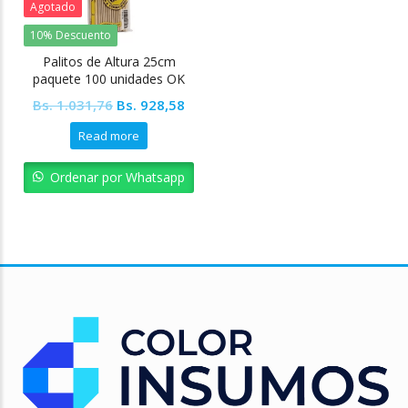
Agotado
10% Descuento
Palitos de Altura 25cm
paquete 100 unidades OK
Original
Current
Bs.
1.031,76
Bs.
928,58
price
price
Read more
was:
is:
Bs. 1.031,76.
Bs. 928,58.
Ordenar por Whatsapp