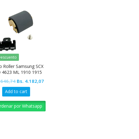
escuento
p Roller Samsung SCX
 4623 ML 1910 1915
2525 2540
Original
Current
.646,74
Bs.
4.182,07
price
price
Add to cart
was:
is:
Bs. 4.646,74.
Bs. 4.182,07.
rdenar por Whatsapp