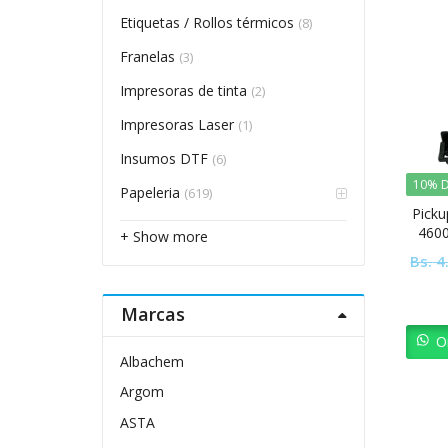
Etiquetas / Rollos térmicos
(8)
Franelas
(3)
Impresoras de tinta
(2)
Impresoras Laser
(1)
Insumos DTF
(6)
10% D
Papeleria
(619)
Picku
4600
+ Show more
Bs.
4
Marcas
O
Albachem
Argom
ASTA