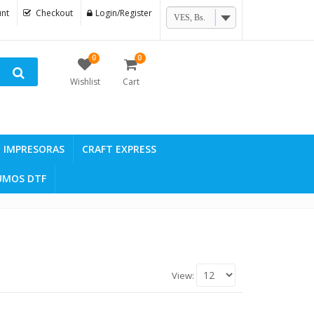
nt
Checkout
Login/Register
VES, Bs.
0
0
Wishlist
Cart
IMPRESORAS
CRAFT EXPRESS
UMOS DTF
View: