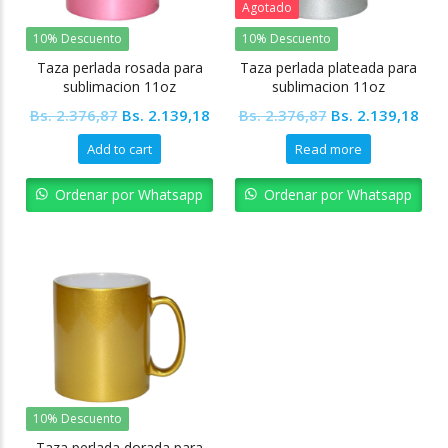
Agotado
10% Descuento
10% Descuento
Taza perlada rosada para
Taza perlada plateada para
sublimacion 11oz
sublimacion 11oz
Colormake
Colormake
Original
Current
Original
Cur
Bs.
2.376,87
Bs.
2.139,18
Bs.
2.376,87
Bs.
2.139,18
price
price
price
pric
Add to cart
Read more
was:
is:
was:
is:
Bs. 2.376,87.
Bs. 2.139,18.
Bs. 2.376,87.
Bs. 
Ordenar por Whatsapp
Ordenar por Whatsapp
10% Descuento
Taza perlada dorada para