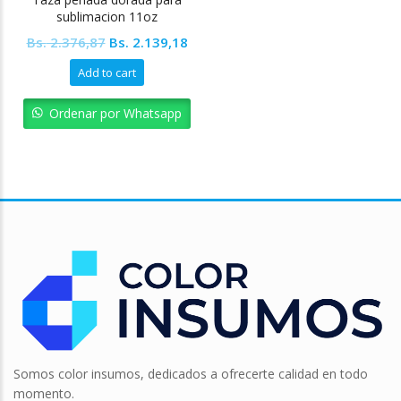
sublimacion 11oz
Colormake
Original
Current
Bs.
2.376,87
Bs.
2.139,18
price
price
Add to cart
was:
is:
Bs. 2.376,87.
Bs. 2.139,18.
Ordenar por Whatsapp
Somos color insumos, dedicados a ofrecerte calidad en todo
momento.