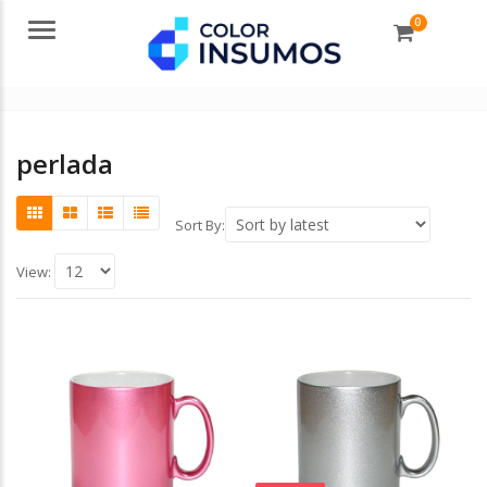
0
Menu
perlada
Sort By:
View: