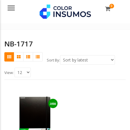
0
Menu
NB-1717
Sort By:
View: