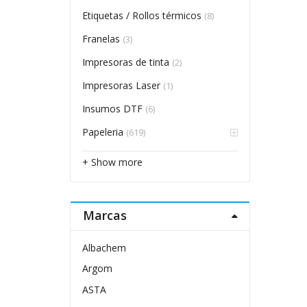
Etiquetas / Rollos térmicos
(8)
Franelas
(3)
Impresoras de tinta
(2)
Impresoras Laser
(1)
Insumos DTF
(6)
Papeleria
(619)
+ Show more
Marcas
Albachem
Argom
ASTA