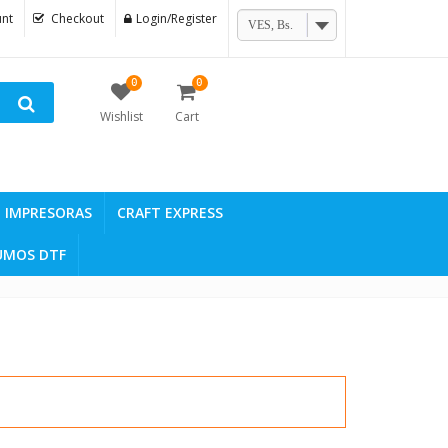
nt
Checkout
Login/Register
VES, Bs.
0
0
Wishlist
Cart
IMPRESORAS
CRAFT EXPRESS
UMOS DTF