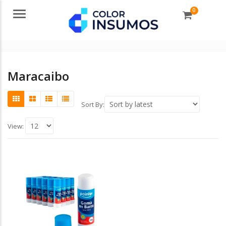
0
Menu
Maracaibo
Sort By:
View: