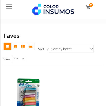
0
Menu
llaves
Sort By:
View: