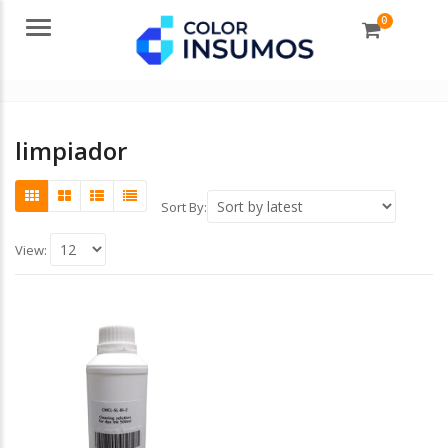
0
Menu
limpiador
Sort By:
View: