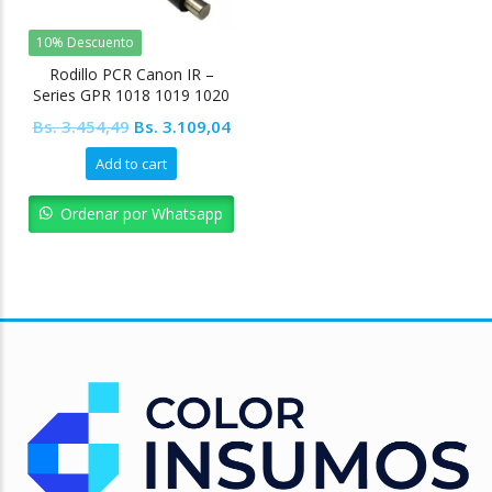
10% Descuento
Rodillo PCR Canon IR –
Series GPR 1018 1019 1020
1023 1025
Original
Current
Bs.
3.454,49
Bs.
3.109,04
price
price
Add to cart
was:
is:
Bs. 3.454,49.
Bs. 3.109,04.
Ordenar por Whatsapp