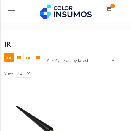
0
Menu
IR
Sort By:
View: