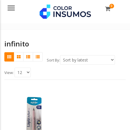
0
Menu
infinito
Sort By:
View: