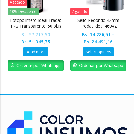
Agotado
10% Descuento
Agotado
Fotopolímero Ideal Tradat
Sello Redondo 42mm
1KG Transparente i50 plus
Trodat Ideal 46042
Bs.
57.717,50
Bs.
14.286,51
–
Original
Current
Bs.
51.945,75
Bs.
24.491,16
price
price
Read more
Select options
was:
is:
Bs. 57.717,50.
Bs. 51.945,75.
Ordenar por Whatsapp
Ordenar por Whatsapp