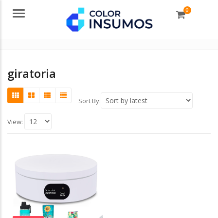
0
Menu
giratoria
Sort By:
View: