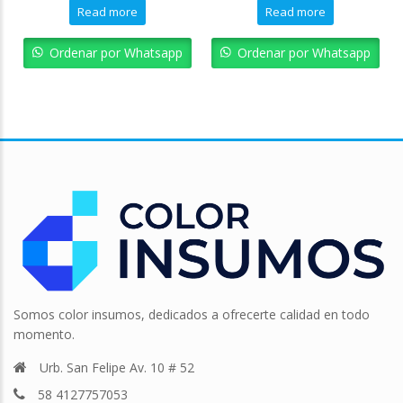
price
price
price
pric
Read more
Read more
was:
is:
was:
is:
Bs. 1.964,17.
Bs. 1.767,75.
Bs. 1.650,82.
Bs. 
Ordenar por Whatsapp
Ordenar por Whatsapp
Somos color insumos, dedicados a ofrecerte calidad en todo
momento.
Urb. San Felipe Av. 10 # 52
58 4127757053