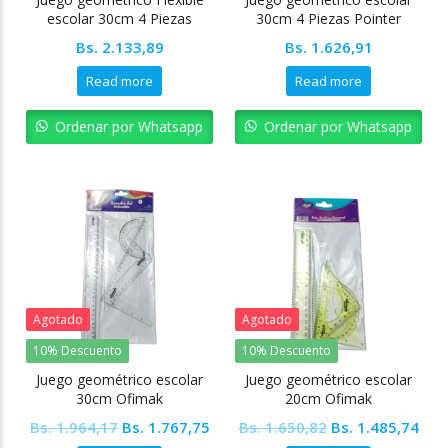
escolar 30cm 4 Piezas
30cm 4 Piezas Pointer
Pointer
Bs.
2.133,89
Bs.
1.626,91
Read more
Read more
Ordenar por Whatsapp
Ordenar por Whatsapp
Agotado
Agotado
10% Descuento
10% Descuento
Juego geométrico escolar
Juego geométrico escolar
30cm Ofimak
20cm Ofimak
Original
Current
Original
Cur
Bs.
1.964,17
Bs.
1.767,75
Bs.
1.650,82
Bs.
1.485,74