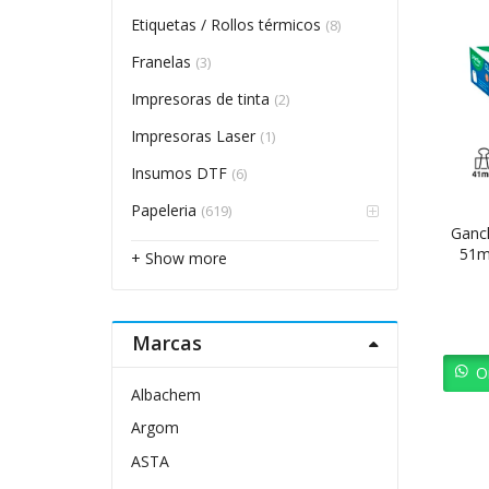
Etiquetas / Rollos térmicos
(8)
Franelas
(3)
Impresoras de tinta
(2)
Impresoras Laser
(1)
Insumos DTF
(6)
Papeleria
(619)
Ganch
51m
+ Show more
Marcas
O
Albachem
Argom
ASTA