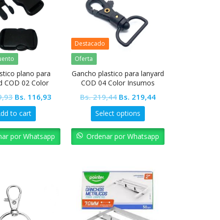
Destacado
uento
Oferta
astico plano para
Gancho plastico para lanyard
d COD 02 Color
COD 04 Color Insumos
Insumos
Original
Current
Original
Current
,93
Bs.
116,93
Bs.
219,44
Bs.
219,44
price
price
price
price
dd to cart
Select options
was:
is:
was:
is:
Bs. 129,93.
Bs. 116,93.
Bs. 219,44.
Bs. 219,44.
nar por Whatsapp
Ordenar por Whatsapp