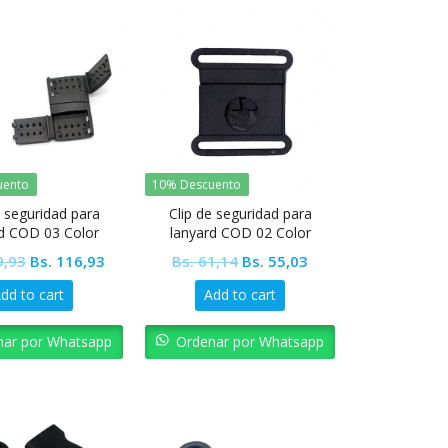
uento
10% Descuento
e seguridad para
Clip de seguridad para
d COD 03 Color
lanyard COD 02 Color
Insumos
Insumos
Original
Current
Original
Current
,93
Bs.
116,93
Bs.
61,14
Bs.
55,03
price
price
price
price
dd to cart
Add to cart
was:
is:
was:
is:
Bs. 129,93.
Bs. 116,93.
Bs. 61,14.
Bs. 55,03.
nar por Whatsapp
Ordenar por Whatsapp