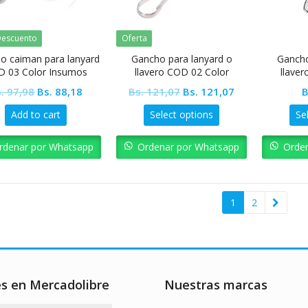
escuento
Oferta
o caiman para lanyard
Gancho para lanyard o
Gancho
 03 Color Insumos
llavero COD 02 Color
llave
Insumos
Original
Current
Original
Current
.
97,98
Bs.
88,18
Bs.
121,07
Bs.
121,07
B
price
price
price
price
Add to cart
Select options
Se
was:
is:
was:
is:
Bs. 97,98.
Bs. 88,18.
Bs. 121,07.
Bs. 121,07.
rdenar por Whatsapp
Ordenar por Whatsapp
Orde
1
2
es en Mercadolibre
Nuestras marcas