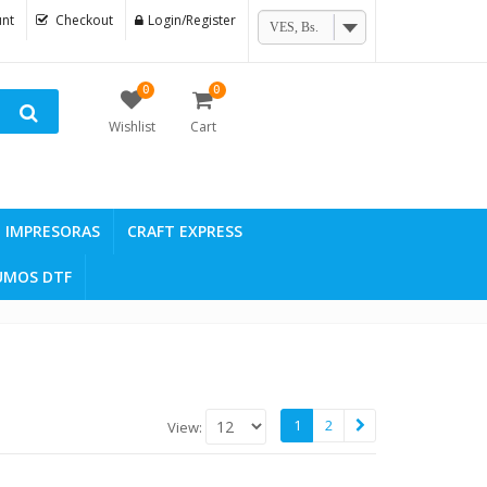
nt
Checkout
Login/Register
VES, Bs.
0
0
Wishlist
Cart
IMPRESORAS
CRAFT EXPRESS
UMOS DTF
1
2
View: