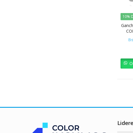
10% D
Ganch
COD
Bs
O
Lider