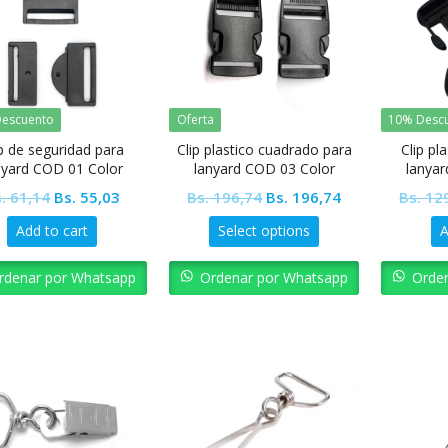
escuento
Oferta
10% Desc
ip de seguridad para
Clip plastico cuadrado para
Clip pl
nyard COD 01 Color
lanyard COD 03 Color
lanyar
Insumos
Insumos
Original
Current
Original
Current
.
61,14
Bs.
55,03
Bs.
196,74
Bs.
196,74
Bs.
129
price
price
price
price
Add to cart
Select options
A
was:
is:
was:
is:
Bs. 61,14.
Bs. 55,03.
Bs. 196,74.
Bs. 196,74.
rdenar por Whatsapp
Ordenar por Whatsapp
Orde