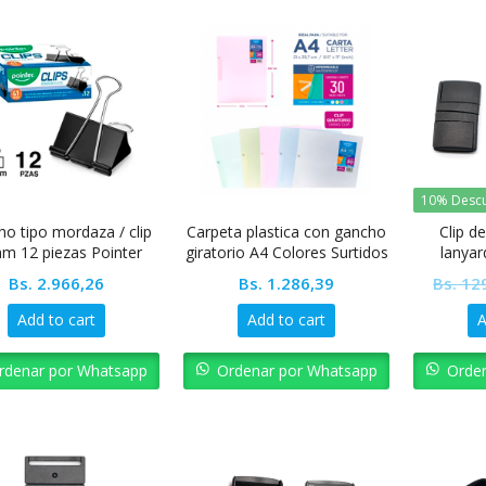
10% Desc
o tipo mordaza / clip
Carpeta plastica con gancho
Clip d
m 12 piezas Pointer
giratorio A4 Colores Surtidos
lanyar
Pointer
Bs.
2.966,26
Bs.
1.286,39
Bs.
129
Add to cart
Add to cart
A
rdenar por Whatsapp
Ordenar por Whatsapp
Orde