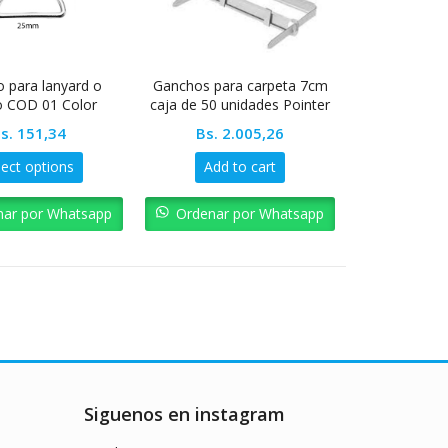
 para lanyard o
Ganchos para carpeta 7cm
ro COD 01 Color
caja de 50 unidades Pointer
Insumos
s.
151,34
Bs.
2.005,26
lect options
Add to cart
nar por Whatsapp
Ordenar por Whatsapp
Siguenos en instagram