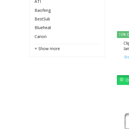
ATI
Baofeng
BestSub
Blueheat
10% D
Canon
Cl
la
+ Show more
Bs
O