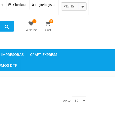
nt
Checkout
Login/Register
VES, Bs.
0
0
Wishlist
Cart
IMPRESORAS
CRAFT EXPRESS
UMOS DTF
View: