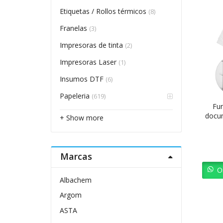
Etiquetas / Rollos térmicos
(8)
Franelas
(3)
Impresoras de tinta
(2)
Impresoras Laser
(1)
Insumos DTF
(6)
Papeleria
(619)
Fu
docu
+ Show more
10
Marcas
O
Albachem
Argom
ASTA