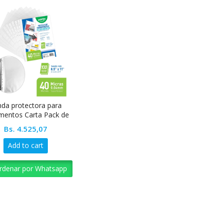
nda protectora para
mentos Carta Pack de
0 unidades Pointer
Bs.
4.525,07
Add to cart
rdenar por Whatsapp