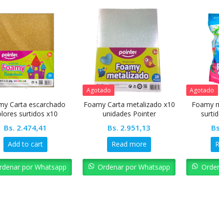
Agotado
Agotado
my Carta escarchado
Foamy Carta metalizado x10
Foamy m
olores surtidos x10
unidades Pointer
surti
unidades Pointer
Bs.
2.474,41
Bs.
2.951,13
Bs
Add to cart
Read more
rdenar por Whatsapp
Ordenar por Whatsapp
Orde