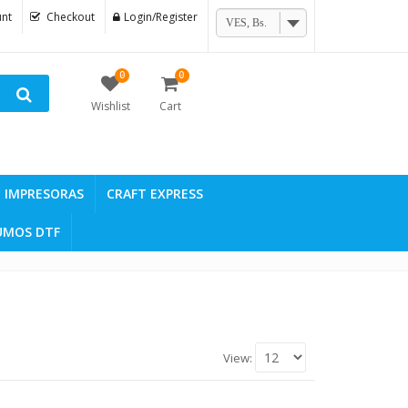
nt
Checkout
Login/Register
VES, Bs.
0
0
Wishlist
Cart
IMPRESORAS
CRAFT EXPRESS
UMOS DTF
View: