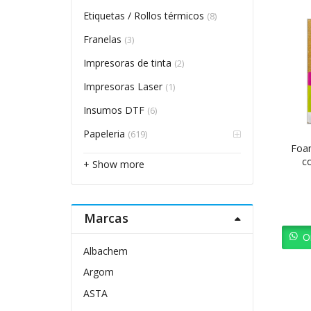
Etiquetas / Rollos térmicos
(8)
Franelas
(3)
Impresoras de tinta
(2)
Impresoras Laser
(1)
Insumos DTF
(6)
Papeleria
(619)
Foa
c
+ Show more
Marcas
O
Albachem
Argom
ASTA