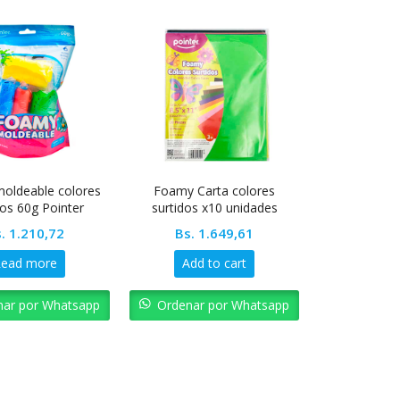
oldeable colores
Foamy Carta colores
dos 60g Pointer
surtidos x10 unidades
Pointer
.
1.210,72
Bs.
1.649,61
Read more
Add to cart
nar por Whatsapp
Ordenar por Whatsapp