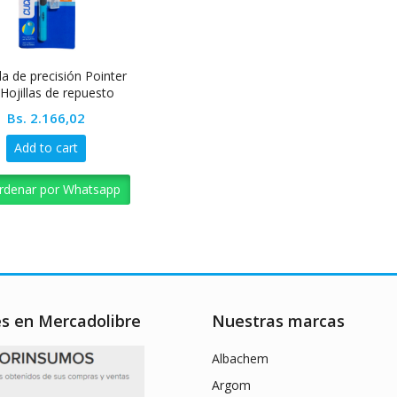
la de precisión Pointer
 Hojillas de repuesto
Bs.
2.166,02
Add to cart
rdenar por Whatsapp
es en Mercadolibre
Nuestras marcas
Albachem
Argom