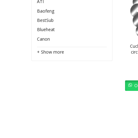
ATI
Baofeng
BestSub
Blueheat
Canon
Cuc
cir
+ Show more
O