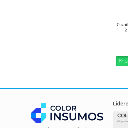
Cuchil
+ 2
O
Lider