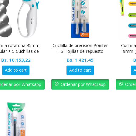
hilla rotatoria 45mm
Cuchilla de precisión Pointer
Cuchilla
cular + 5 Cuchillas de
+ 5 Hojillas de repuesto
9mm (E
repuesto NICAPA
Bs.
10.153,22
Bs.
1.421,45
B
Add to cart
Add to cart
A
rdenar por Whatsapp
Ordenar por Whatsapp
Orde