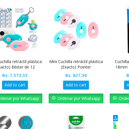
uchilla retráctil plástica
Mini Cuchilla retráctil plástica
Cuchilla
xacto) Blister de 12
(Exacto) Pointer
18mm (
unidades Pointer
Bs.
7.573,55
Bs.
827,30
B
Add to cart
Add to cart
A
rdenar por Whatsapp
Ordenar por Whatsapp
Orde