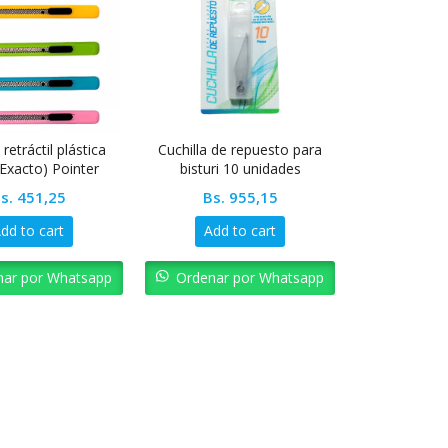
 retráctil plástica
Cuchilla de repuesto para
xacto) Pointer
bisturi 10 unidades
s.
451,25
Bs.
955,15
dd to cart
Add to cart
nar por Whatsapp
Ordenar por Whatsapp