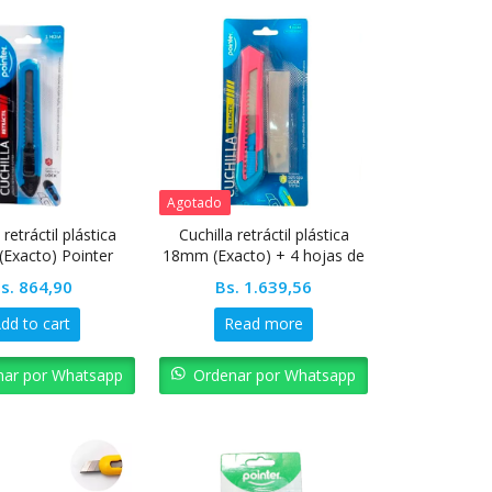
Agotado
 retráctil plástica
Cuchilla retráctil plástica
Exacto) Pointer
18mm (Exacto) + 4 hojas de
repuesto Pointer
s.
864,90
Bs.
1.639,56
dd to cart
Read more
nar por Whatsapp
Ordenar por Whatsapp