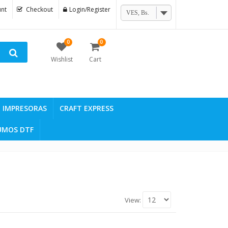
nt
Checkout
Login/Register
VES, Bs.
0
0
Wishlist
Cart
IMPRESORAS
CRAFT EXPRESS
UMOS DTF
View: