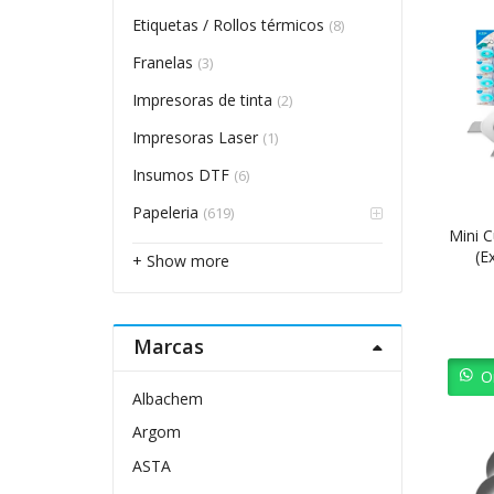
Etiquetas / Rollos térmicos
(8)
Franelas
(3)
Impresoras de tinta
(2)
Impresoras Laser
(1)
Insumos DTF
(6)
Papeleria
(619)
Mini C
(E
+ Show more
Marcas
O
Albachem
Argom
ASTA