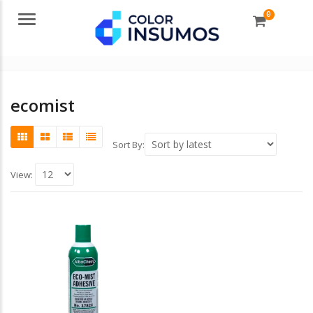
0
Menu
ecomist
Sort By:
View: