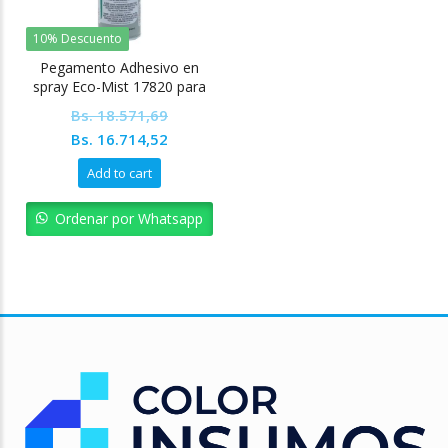
10% Descuento
Pegamento Adhesivo en
spray Eco-Mist 17820 para
cameo
Bs.
18.571,69
Original
Current
Bs.
16.714,52
price
price
Add to cart
was:
is:
Bs. 18.571,69.
Bs. 16.714,52.
Ordenar por Whatsapp