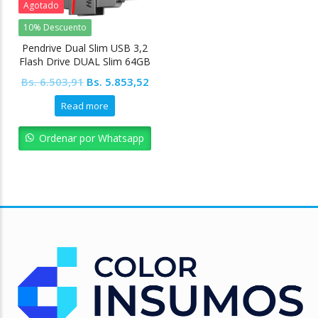
Agotado
10% Descuento
Pendrive Dual Slim USB 3,2
Flash Drive DUAL Slim 64GB
Original
Current
Bs.
6.503,91
Bs.
5.853,52
price
price
Read more
was:
is:
Bs. 6.503,91.
Bs. 5.853,52.
Ordenar por Whatsapp