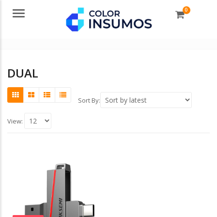
0
Menu
DUAL
Sort By:
View: