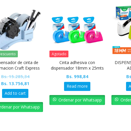
escuento
Agotado
pensador de cinta de
Cinta adhesiva con
DISPEN
imacion Craft Express
dispensador 18mm x 25mts
A
Pointer
Bs.
15.285,34
Bs.
998,84
Bs
Original
Current
Bs.
13.756,81
Read more
A
price
price
Add to cart
was:
is:
Ordenar por Whatsapp
Orde
Bs. 15.285,34.
Bs. 13.756,81.
rdenar por Whatsapp