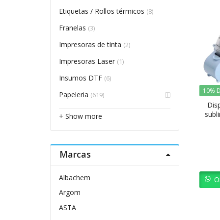
Etiquetas / Rollos térmicos
(8)
Franelas
(3)
Impresoras de tinta
(2)
Impresoras Laser
(1)
Insumos DTF
(6)
10% D
Papeleria
(619)
Dis
subl
+ Show more
Marcas
Albachem
O
Argom
ASTA