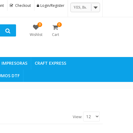
nt
Checkout
Login/Register
VES, Bs.
0
0
Wishlist
Cart
IMPRESORAS
CRAFT EXPRESS
UMOS DTF
View: