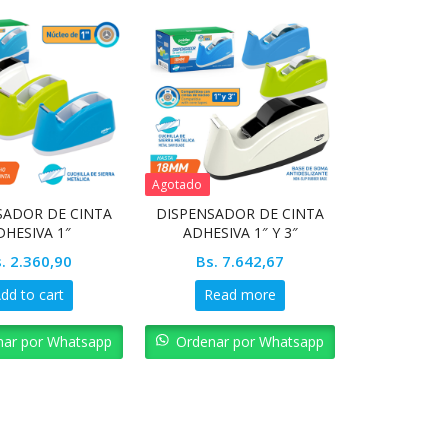
Agotado
SADOR DE CINTA
DISPENSADOR DE CINTA
DHESIVA 1″
ADHESIVA 1″ Y 3″
.
2.360,90
Bs.
7.642,67
dd to cart
Read more
nar por Whatsapp
Ordenar por Whatsapp