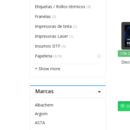
Etiquetas / Rollos térmicos
(8)
Franelas
(3)
Impresoras de tinta
(2)
Impresoras Laser
(1)
Insumos DTF
(6)
10% D
Papeleria
(619)
Dis
+ Show more
Marcas
Albachem
O
Argom
ASTA