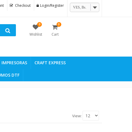
nt
Checkout
Login/Register
VES, Bs.
0
0
Wishlist
Cart
IMPRESORAS
CRAFT EXPRESS
UMOS DTF
View: