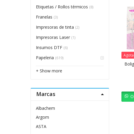
Etiquetas / Rollos térmicos
(8)
Franelas
(3)
Impresoras de tinta
(2)
Impresoras Laser
(1)
Insumos DTF
(6)
Agot
Papeleria
(619)
Boli
+ Show more
Marcas
O
Albachem
Argom
ASTA