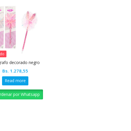
ado
grafo decorado negro
Bs.
1.278,55
Read more
rdenar por Whatsapp