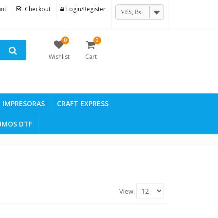
nt
Checkout
Login/Register
VES, Bs.
0
0
Wishlist
Cart
IMPRESORAS
CRAFT EXPRESS
UMOS DTF
View: