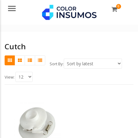
0
Menu
Cutch
Sort By:
View: