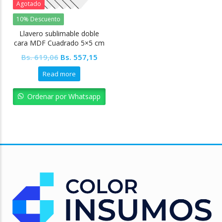
Agotado
10% Descuento
Llavero sublimable doble
cara MDF Cuadrado 5×5 cm
Original
Current
Bs.
619,06
Bs.
557,15
price
price
Read more
was:
is:
Bs. 619,06.
Bs. 557,15.
Ordenar por Whatsapp