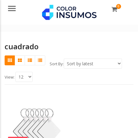
0
Menu
cuadrado
Sort By:
View: