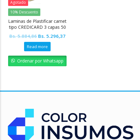
Agotado
10% Descuento
Laminas de Plastificar carnet
tipo CREDICARD 3 capas 50
unidades
Original
Current
Bs.
5.884,86
Bs.
5.296,37
price
price
Read more
was:
is:
Bs. 5.884,86.
Bs. 5.296,37.
Ordenar por Whatsapp