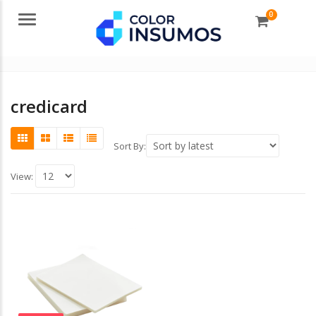
0
Menu
credicard
Sort By:
View: