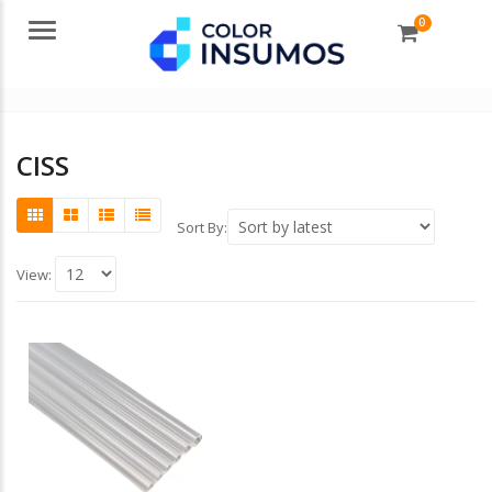
0
Menu
CISS
Sort By:
View: