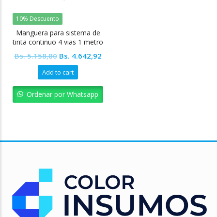
10% Descuento
Manguera para sistema de
tinta continuo 4 vias 1 metro
Original
Current
Bs.
5.158,80
Bs.
4.642,92
price
price
Add to cart
was:
is:
Bs. 5.158,80.
Bs. 4.642,92.
Ordenar por Whatsapp