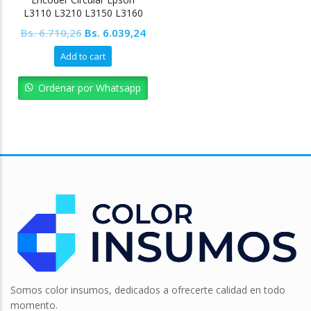
L3110 L3210 L3150 L3160
Original
Current
Bs.
6.710,26
Bs.
6.039,24
price
price
Add to cart
was:
is:
Bs. 6.710,26.
Bs. 6.039,24.
Ordenar por Whatsapp
Somos color insumos, dedicados a ofrecerte calidad en todo
momento.