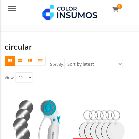
0
Menu
circular
Sort By:
View: