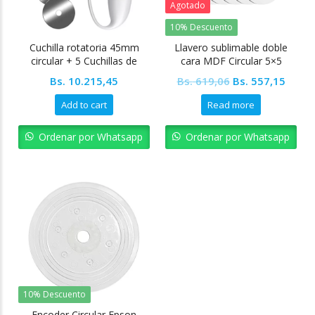
Agotado
10% Descuento
Cuchilla rotatoria 45mm
Llavero sublimable doble
circular + 5 Cuchillas de
cara MDF Circular 5×5
repuesto NICAPA
Original
Curre
Bs.
10.215,45
Bs.
619,06
Bs.
557,15
price
price
Add to cart
Read more
was:
is:
Bs. 619,06.
Bs. 55
Ordenar por Whatsapp
Ordenar por Whatsapp
10% Descuento
Encoder Circular Epson