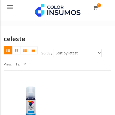
0
Menu
celeste
Sort By:
View: