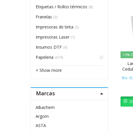
Etiquetas / Rollos térmicos
(8)
Franelas
(3)
Impresoras de tinta
(2)
Impresoras Laser
(1)
Insumos DTF
(6)
10% D
Papeleria
(619)
La
Cedul
+ Show more
Bs.
3
Marcas
O
Albachem
Argom
ASTA