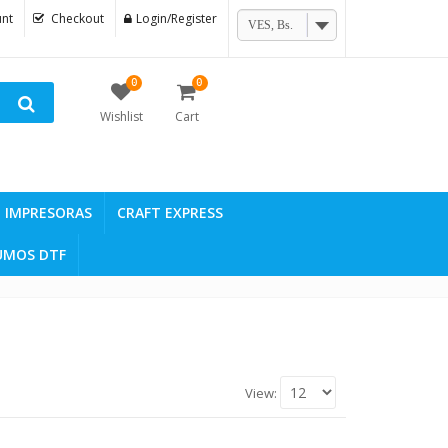
nt
Checkout
Login/Register
VES, Bs.
0
0
Wishlist
Cart
IMPRESORAS
CRAFT EXPRESS
UMOS DTF
View: