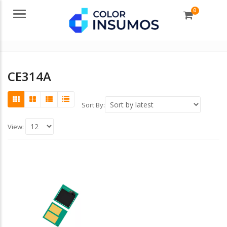
0
Menu
CE314A
Sort By:
View: