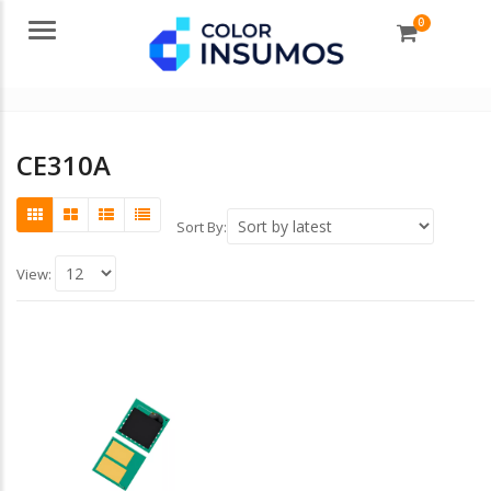
0
Menu
CE310A
Sort By:
View: