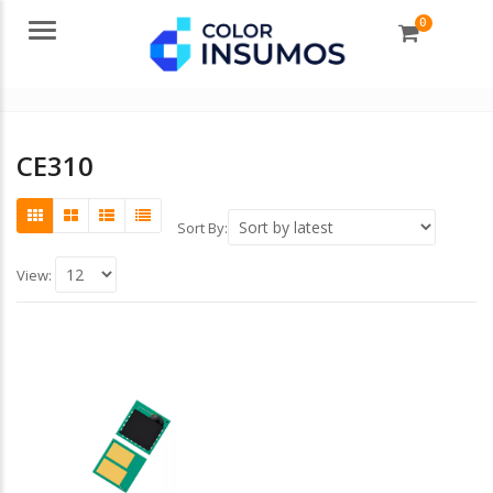
0
Menu
CE310
Sort By:
View: