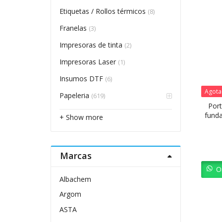
Etiquetas / Rollos térmicos
(8)
Franelas
(3)
Impresoras de tinta
(2)
Impresoras Laser
(1)
Insumos DTF
(6)
Agot
Papeleria
(619)
Port
funda
+ Show more
Marcas
O
Albachem
Argom
ASTA