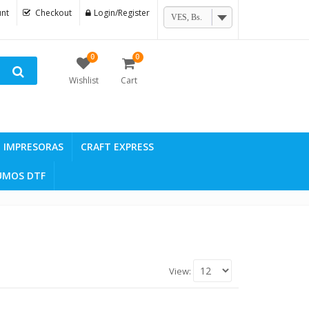
nt
Checkout
Login/Register
VES, Bs.
0
0
Wishlist
Cart
IMPRESORAS
CRAFT EXPRESS
UMOS DTF
View: