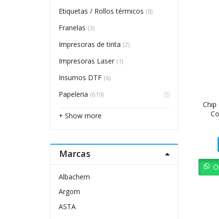
Etiquetas / Rollos térmicos
(8)
Franelas
(3)
Impresoras de tinta
(2)
Impresoras Laser
(1)
Insumos DTF
(6)
Papeleria
(619)
Chip
Co
+ Show more
Marcas
O
Albachem
Argom
ASTA