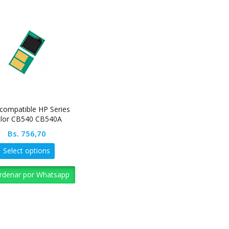
 compatible HP Series
lor CB540 CB540A
Bs.
756,70
Select options
rdenar por Whatsapp