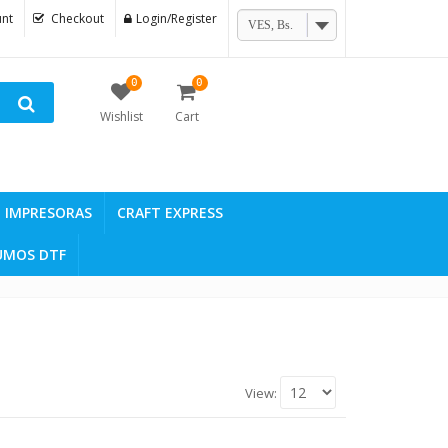
nt
Checkout
Login/Register
VES, Bs.
0
0
Wishlist
Cart
IMPRESORAS
CRAFT EXPRESS
UMOS DTF
View: