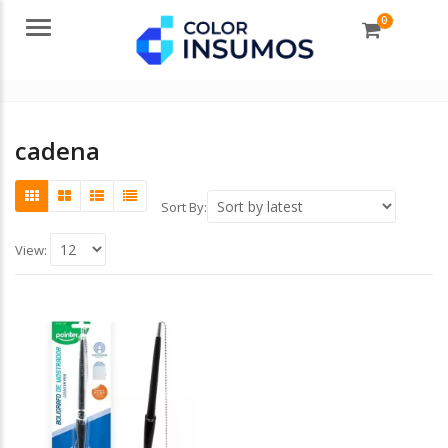
0
Menu
cadena
Sort By:
View: