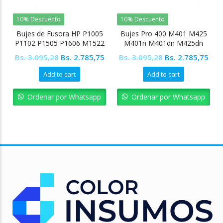
10% Descuento
10% Descuento
Bujes de Fusora HP P1005
Bujes Pro 400 M401 M425
P1102 P1505 P1606 M1522
M401n M401dn M425dn
Original
Current
Original
Cur
Bs.
3.095,28
Bs.
2.785,75
Bs.
3.095,28
Bs.
2.785,75
price
price
price
pric
Add to cart
Add to cart
was:
is:
was:
is:
Bs. 3.095,28.
Bs. 2.785,75.
Bs. 3.095,28.
Bs. 
Ordenar por Whatsapp
Ordenar por Whatsapp