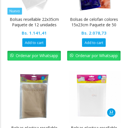
Nuevo
Bolsas resellable 22x35cm
Bolsas de celofan colores
Paquete de 12 unidades
15x23cm Paquete de 50
unidades
Bs.
1.141,41
Bs.
2.078,73
Add to cart
Add to cart
Ordenar por Whatsapp
Ordenar por Whatsapp
Bolsas plastica resellable
Bolsas plastica resellable