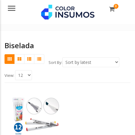
0
Menu
Biselada
Sort By:
View: