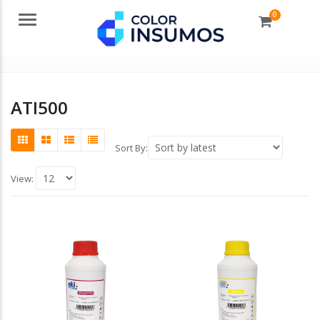
0
Menu
ATI500
Sort By:
View: