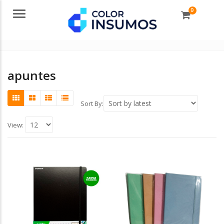
0
Menu
apuntes
Sort By:
View: