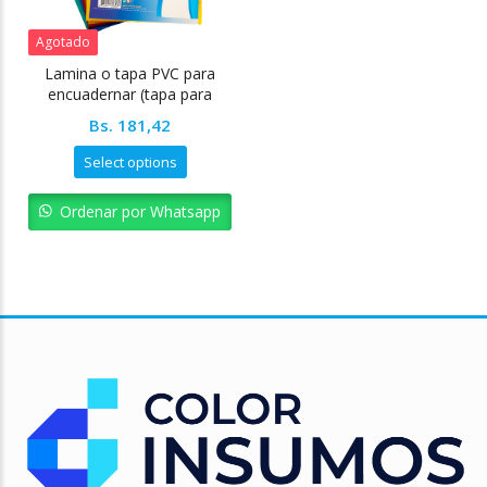
Agotado
Lamina o tapa PVC para
encuadernar (tapa para
anillar) carta 350 micras
Bs.
181,42
(28x22cm)
Select options
Ordenar por Whatsapp