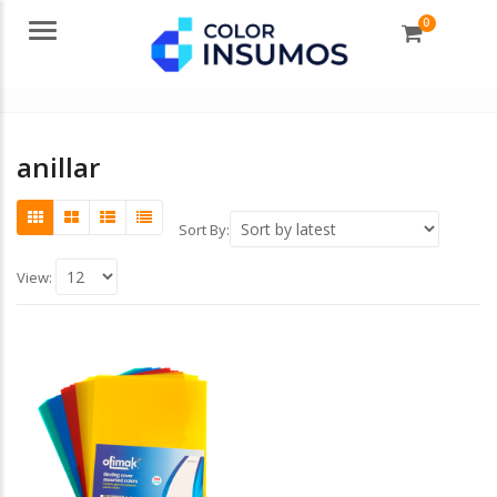
0
Menu
anillar
Sort By:
View: