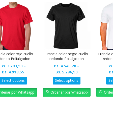
ela color rojo cuello
Franela color negro cuello
Franela c
dondo Polialgodon
redondo Polialgodon
redon
Bs.
3.783,50
–
Bs.
4.540,20
–
Bs
Bs.
4.918,55
Bs.
5.296,90
Bs
Select options
Select options
Se
rdenar por Whatsapp
Ordenar por Whatsapp
Orde