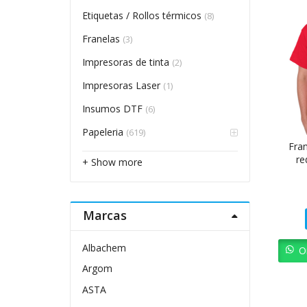
Etiquetas / Rollos térmicos
(8)
Franelas
(3)
Impresoras de tinta
(2)
Impresoras Laser
(1)
Insumos DTF
(6)
Papeleria
(619)
Fran
re
+ Show more
Marcas
Albachem
O
Argom
ASTA