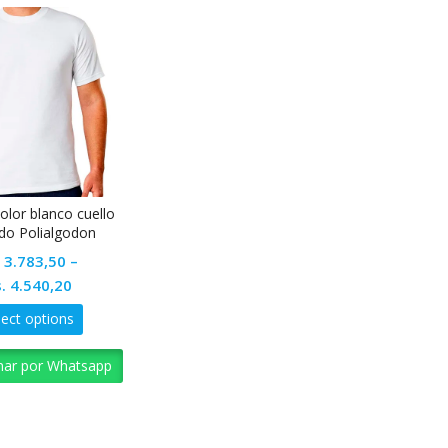
olor blanco cuello
do Polialgodon
.
3.783,50
–
.
4.540,20
lect options
nar por Whatsapp