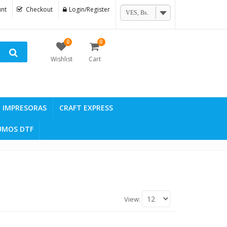
nt
Checkout
Login/Register
VES, Bs.
0
0
Wishlist
Cart
IMPRESORAS
CRAFT EXPRESS
UMOS DTF
View: