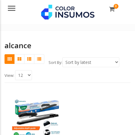
0
Menu
alcance
Sort By:
View: