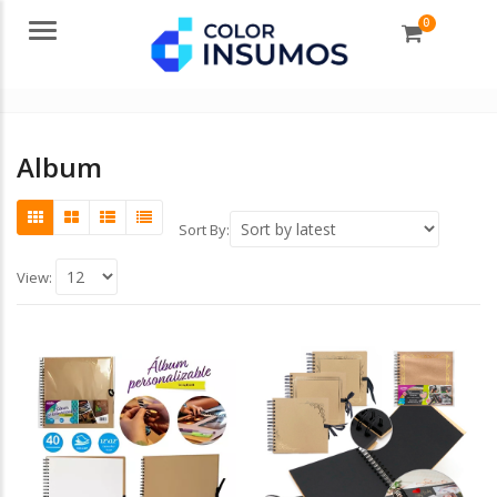
0
Menu
Album
Sort By:
View: