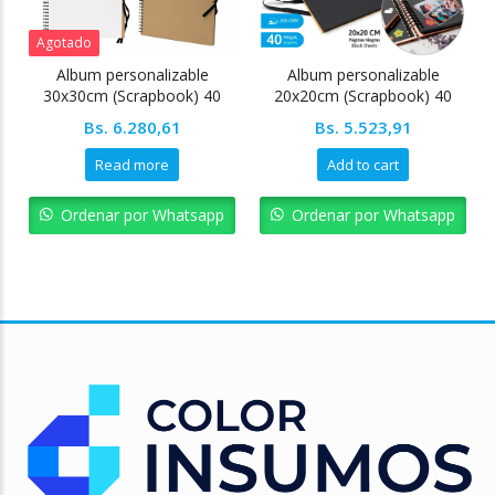
Agotado
Album personalizable
Album personalizable
30x30cm (Scrapbook) 40
20x20cm (Scrapbook) 40
hojas blancas Pointer
hojas negras Pointer
Bs.
6.280,61
Bs.
5.523,91
Read more
Add to cart
Ordenar por Whatsapp
Ordenar por Whatsapp