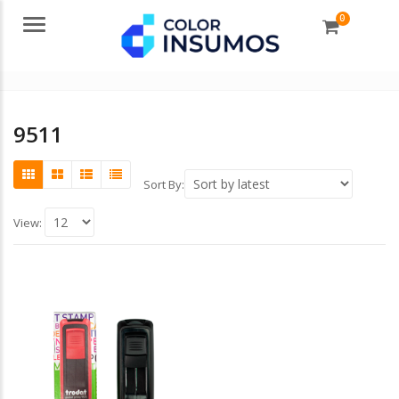
0
Menu
9511
Sort By:
View: