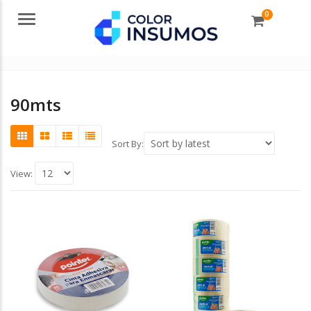
0
Menu
90mts
Sort By:
View: