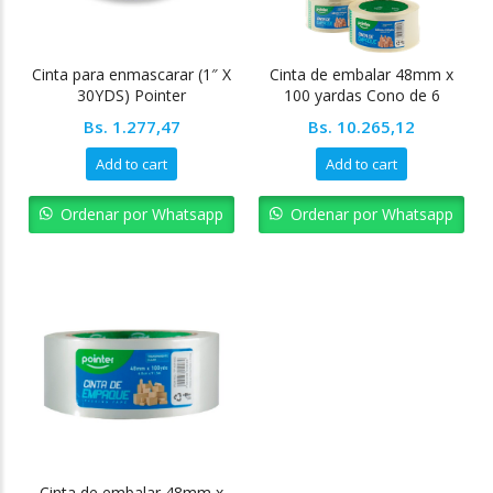
Cinta para enmascarar (1″ X
Cinta de embalar 48mm x
30YDS) Pointer
100 yardas Cono de 6
unidades (91mts)
Bs.
1.277,47
Bs.
10.265,12
Add to cart
Add to cart
Ordenar por Whatsapp
Ordenar por Whatsapp
Cinta de embalar 48mm x