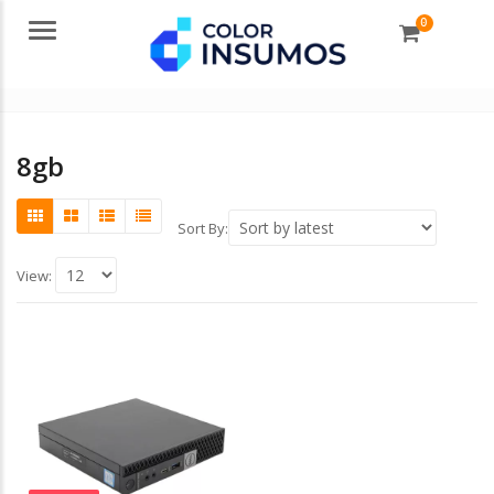
0
Menu
8gb
Sort By:
View: