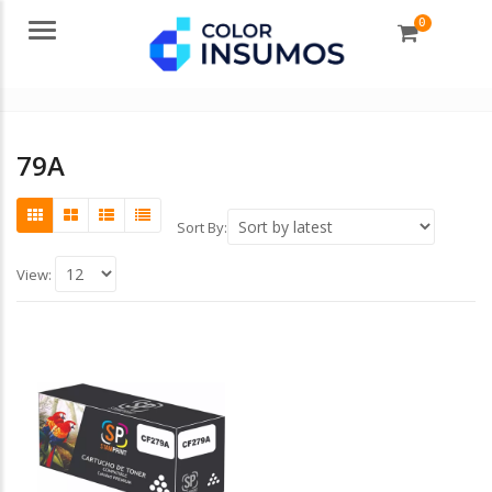
0
Menu
79A
Sort By:
View: